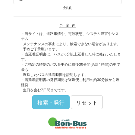
分頃
ご 案 内
・当サイトは、道路事情や、電波状態、システム障害やシス
テム
メンテナンスの事由により、検索できない場合があります。
予めご了承願います。
・当延着証明書は、バスが5分以上延着した時に発行いたしま
す。
・ご指定の時刻のバスを中心に前後30分間(合計1時間)の中で
最も
遅延したバスの延着時間を証明します。
・当延着証明書の発行期間は遅延便ご利用の約30分後から遅
延発
生日を含む7日間までです。
検索・発行
リセット