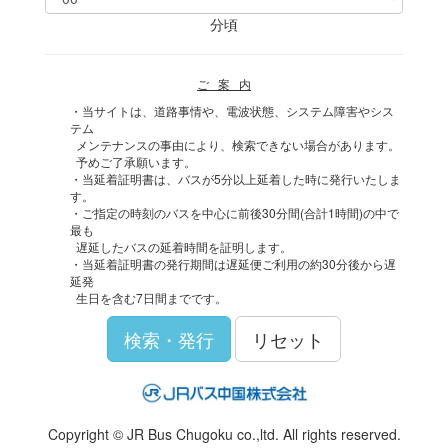
分頃
ご 案 内
・当サイトは、道路事情や、電波状態、システム障害やシス
テム
メンテナンスの事由により、検索できない場合があります。
予めご了承願います。
・当延着証明書は、バスが5分以上延着した時に発行いたしま
す。
・ご指定の時刻のバスを中心に前後30分間(合計1時間)の中で
最も
遅延したバスの延着時間を証明します。
・当延着証明書の発行期間は遅延便ご利用の約30分後から遅
延発
生日を含む7日間までです。
検索・発行
リセット
Copyright © JR Bus Chugoku co.,ltd. All rights reserved.